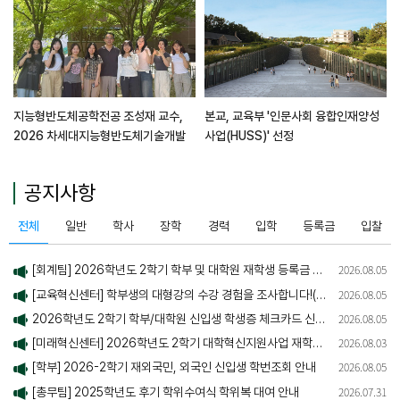
지능형반도체공학전공 조성재 교수,
본교, 교육부 '인문사회 융합인재양성
2026 차세대지능형반도체기술개발
사업(HUSS)' 선정
사업(소자) 선정
공지사항
전체
일반
학사
장학
경력
입학
등록금
입찰
2026.08.05
[회계팀] 2026학년도 2학기 학부 및 대학원 재학생 등록금 납부 안내
2026.08.05
[교육혁신센터] 학부생의 대형강의 수강 경험을 조사합니다!(~8/9)
2026.08.05
2026학년도 2학기 학부/대학원 신입생 학생증 체크카드 신청 및 수령 안내
2026.08.03
[미래혁신센터] 2026학년도 2학기 대학혁신지원사업 재학생 서포터즈 퓨처포터 14기 모집 안내
2026.08.05
[학부] 2026-2학기 재외국민, 외국인 신입생 학번조회 안내
2026.07.31
[총무팀] 2025학년도 후기 학위수여식 학위복 대여 안내